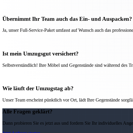
Übernimmt Ihr Team auch das Ein- und Auspacken?
Ja, unser Full-Service-Paket umfasst auf Wunsch auch das professio
Ist mein Umzugsgut versichert?
Selbstverständlich! Ihre Möbel und Gegenstände sind während des Tra
Wie läuft der Umzugstag ab?
Unser Team erscheint pünktlich vor Ort, lädt Ihre Gegenstände sorgfälti
Alle Fragen geklärt?
Dann probieren Sie es jetzt aus und fordern Sie Ihr individuelles Ang