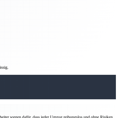
ässig.
rbeiter sorgen dafür, dass jeder Umzug reibungslos und ohne Risiken