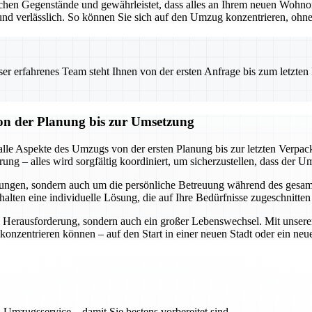
nlichen Gegenstände und gewährleistet, dass alles an Ihrem neuen Woh
d verlässlich. So können Sie sich auf den Umzug konzentrieren, ohn
 erfahrenes Team steht Ihnen von der ersten Anfrage bis zum letzten Ka
on der Planung bis zur Umsetzung
lle Aspekte des Umzugs von der ersten Planung bis zur letzten Verpa
g – alles wird sorgfältig koordiniert, um sicherzustellen, dass der Umz
rungen, sondern auch um die persönliche Betreuung während des gesam
lten eine individuelle Lösung, die auf Ihre Bedürfnisse zugeschnitten 
 Herausforderung, sondern auch ein großer Lebenswechsel. Mit unserem
e konzentrieren können – auf den Start in einer neuen Stadt oder ein ne
 Umzugsservice – damit Sie bestens vorbereitet sind.