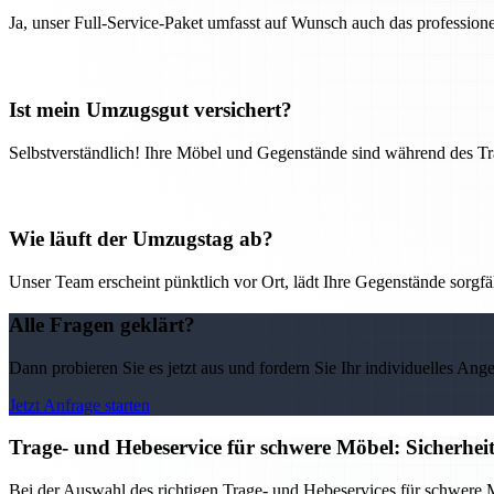
Ja, unser Full-Service-Paket umfasst auf Wunsch auch das professio
Ist mein Umzugsgut versichert?
Selbstverständlich! Ihre Möbel und Gegenstände sind während des Tra
Wie läuft der Umzugstag ab?
Unser Team erscheint pünktlich vor Ort, lädt Ihre Gegenstände sorgfälti
Alle Fragen geklärt?
Dann probieren Sie es jetzt aus und fordern Sie Ihr individuelles Ang
Jetzt Anfrage starten
Trage- und Hebeservice für schwere Möbel: Sicherhei
Bei der Auswahl des richtigen Trage- und Hebeservices für schwere M