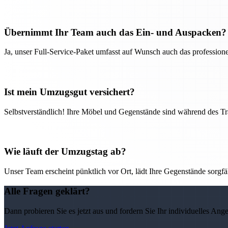
Übernimmt Ihr Team auch das Ein- und Auspacken?
Ja, unser Full-Service-Paket umfasst auf Wunsch auch das professio
Ist mein Umzugsgut versichert?
Selbstverständlich! Ihre Möbel und Gegenstände sind während des Tra
Wie läuft der Umzugstag ab?
Unser Team erscheint pünktlich vor Ort, lädt Ihre Gegenstände sorgfälti
Alle Fragen geklärt?
Dann probieren Sie es jetzt aus und fordern Sie Ihr individuelles Ang