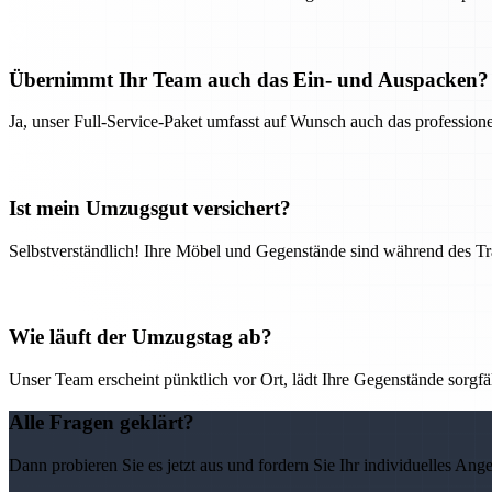
Übernimmt Ihr Team auch das Ein- und Auspacken?
Ja, unser Full-Service-Paket umfasst auf Wunsch auch das professio
Ist mein Umzugsgut versichert?
Selbstverständlich! Ihre Möbel und Gegenstände sind während des Tra
Wie läuft der Umzugstag ab?
Unser Team erscheint pünktlich vor Ort, lädt Ihre Gegenstände sorgfälti
Alle Fragen geklärt?
Dann probieren Sie es jetzt aus und fordern Sie Ihr individuelles Ang