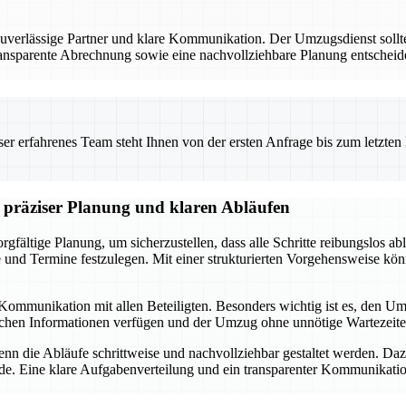
uverlässige Partner und klare Kommunikation. Der Umzugsdienst sollt
transparente Abrechnung sowie eine nachvollziehbare Planung entscheid
 erfahrenes Team steht Ihnen von der ersten Anfrage bis zum letzten Ka
 präziser Planung und klaren Abläufen
rgfältige Planung, um sicherzustellen, dass alle Schritte reibungslos
e und Termine festzulegen. Mit einer strukturierten Vorgehensweise kö
e Kommunikation mit allen Beteiligten. Besonders wichtig ist es, den 
gleichen Informationen verfügen und der Umzug ohne unnötige Wartezeite
n die Abläufe schrittweise und nachvollziehbar gestaltet werden. Daz
de. Eine klare Aufgabenverteilung und ein transparenter Kommunikati