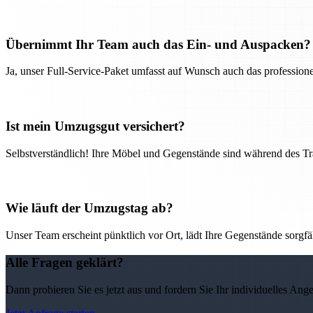
Übernimmt Ihr Team auch das Ein- und Auspacken?
Ja, unser Full-Service-Paket umfasst auf Wunsch auch das professio
Ist mein Umzugsgut versichert?
Selbstverständlich! Ihre Möbel und Gegenstände sind während des Tra
Wie läuft der Umzugstag ab?
Unser Team erscheint pünktlich vor Ort, lädt Ihre Gegenstände sorgfälti
Alle Fragen geklärt?
Dann probieren Sie es jetzt aus und fordern Sie Ihr individuelles Ang