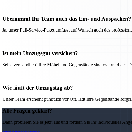
Übernimmt Ihr Team auch das Ein- und Auspacken?
Ja, unser Full-Service-Paket umfasst auf Wunsch auch das professio
Ist mein Umzugsgut versichert?
Selbstverständlich! Ihre Möbel und Gegenstände sind während des Tra
Wie läuft der Umzugstag ab?
Unser Team erscheint pünktlich vor Ort, lädt Ihre Gegenstände sorgfälti
Alle Fragen geklärt?
Dann probieren Sie es jetzt aus und fordern Sie Ihr individuelles Ang