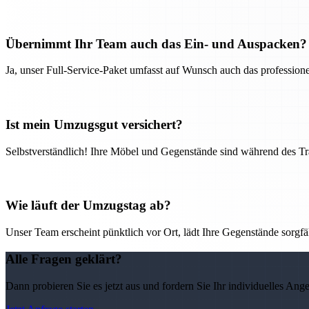
Übernimmt Ihr Team auch das Ein- und Auspacken?
Ja, unser Full-Service-Paket umfasst auf Wunsch auch das professio
Ist mein Umzugsgut versichert?
Selbstverständlich! Ihre Möbel und Gegenstände sind während des Tra
Wie läuft der Umzugstag ab?
Unser Team erscheint pünktlich vor Ort, lädt Ihre Gegenstände sorgfälti
Alle Fragen geklärt?
Dann probieren Sie es jetzt aus und fordern Sie Ihr individuelles Ang