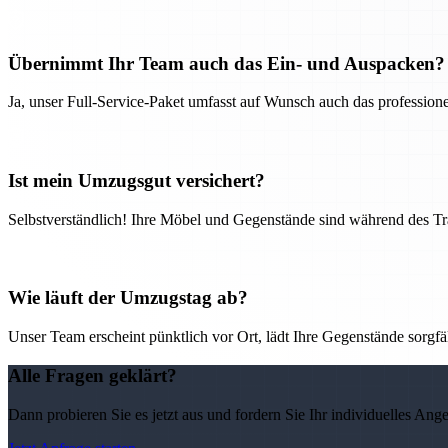
Übernimmt Ihr Team auch das Ein- und Auspacken?
Ja, unser Full-Service-Paket umfasst auf Wunsch auch das professio
Ist mein Umzugsgut versichert?
Selbstverständlich! Ihre Möbel und Gegenstände sind während des Tra
Wie läuft der Umzugstag ab?
Unser Team erscheint pünktlich vor Ort, lädt Ihre Gegenstände sorgfälti
Alle Fragen geklärt?
Dann probieren Sie es jetzt aus und fordern Sie Ihr individuelles Ang