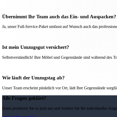
Übernimmt Ihr Team auch das Ein- und Auspacken?
Ja, unser Full-Service-Paket umfasst auf Wunsch auch das professio
Ist mein Umzugsgut versichert?
Selbstverständlich! Ihre Möbel und Gegenstände sind während des Tra
Wie läuft der Umzugstag ab?
Unser Team erscheint pünktlich vor Ort, lädt Ihre Gegenstände sorgfälti
Alle Fragen geklärt?
Dann probieren Sie es jetzt aus und fordern Sie Ihr individuelles Ang